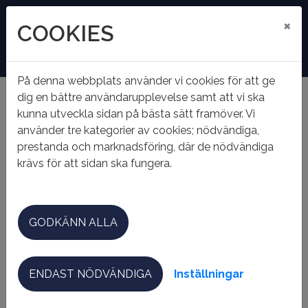
×
COOKIES
På denna webbplats använder vi cookies för att ge
dig en bättre användarupplevelse samt att vi ska
kunna utveckla sidan på bästa sätt framöver. Vi
Hem
Projekt
Vretstorp - ROT renovering
använder tre kategorier av cookies; nödvändiga,
VRETSTORP - ROT
prestanda och marknadsföring, där de nödvändiga
krävs för att sidan ska fungera.
RENOVERING
GODKÄNN ALLA
ROT-renovering i Vretstorp – ett lyft för både
boende och miljö
Under 2022 och 2023 genomförde vi en omfattande
ENDAST NÖDVÄNDIGA
Inställningar
ROT-renovering av delar av vårt fastighetsbestånd i
Vretstorp, i nära samarbete med entreprenören