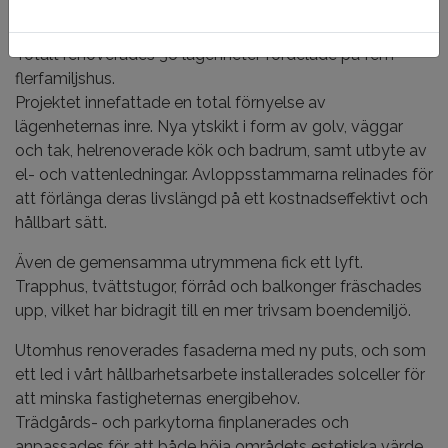
Byggpart.
Totalt renoverades 36 lägenheter fördelade på fem
flerfamiljshus.
Projektet innefattade en total förnyelse av
lägenheternas inre. Nya ytskikt i form av golv, väggar
och tak, helrenoverade kök och badrum, samt utbyte av
el- och vattenledningar. Avloppsstammarna relinades för
att förlänga deras livslängd på ett kostnadseffektivt och
hållbart sätt.
Även de gemensamma utrymmena fick ett lyft.
Trapphus, tvättstugor, förråd och balkonger fräschades
upp, vilket har bidragit till en mer trivsam boendemiljö.
Utomhus renoverades fasaderna med ny puts, och som
ett led i vårt hållbarhetsarbete installerades solceller för
att minska fastigheternas energibehov.
Trädgårds- och parkytorna finplanerades och
anpassades för att både höja områdets estetiska värde