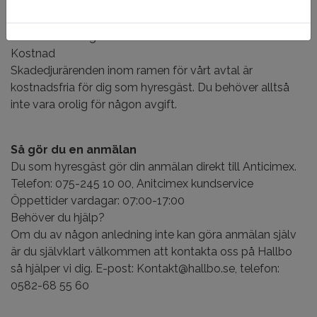
Skadedjur (t.ex. möss, råttor, vägglöss, myror)
- Ohyra
- Andra saneringsärenden
Kostnad
Skadedjurärenden inom ramen för vårt avtal är
kostnadsfria för dig som hyresgäst. Du behöver alltså
inte vara orolig för någon avgift.
Så gör du en anmälan
Du som hyresgäst gör din anmälan direkt till Anticimex.
Telefon: 075-245 10 00, Anitcimex kundservice
Öppettider vardagar: 07:00-17:00
Behöver du hjälp?
Om du av någon anledning inte kan göra anmälan själv
är du självklart välkommen att kontakta oss på Hallbo
så hjälper vi dig. E-post: Kontakt@hallbo.se, telefon:
0582-68 55 60