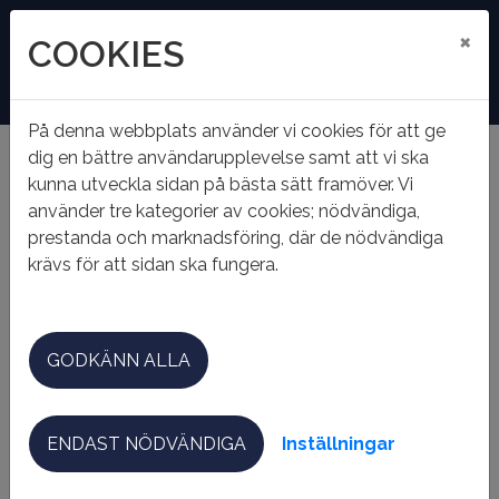
×
COOKIES
På denna webbplats använder vi cookies för att ge
dig en bättre användarupplevelse samt att vi ska
kunna utveckla sidan på bästa sätt framöver. Vi
Hem
Om Hallbo
Nyhetsarkiv
använder tre kategorier av cookies; nödvändiga,
Avtal med Anticimex
prestanda och marknadsföring, där de nödvändiga
AVTAL MED ANTICIMEX
krävs för att sidan ska fungera.
Nytt saneringsavtal – nu anmäler du direkt till
GODKÄNN ALLA
Anticimex
Från och med 2026-02-01 har Hallsbergs
Bostadsstiftelse tecknat nytt avtal med Anticimex för
ENDAST NÖDVÄNDIGA
Inställningar
skadedjur och sanering i våra fastigheter.
Detta gäller exempelvis: