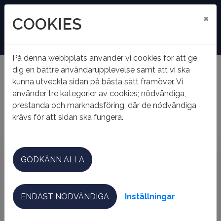
×
COOKIES
På denna webbplats använder vi cookies för att ge
dig en bättre användarupplevelse samt att vi ska
kunna utveckla sidan på bästa sätt framöver. Vi
Hem
Mina sidor
använder tre kategorier av cookies; nödvändiga,
MINA SIDOR
prestanda och marknadsföring, där de nödvändiga
krävs för att sidan ska fungera.
Mobilt BankID
Lösenord
GODKÄNN ALLA
ENDAST NÖDVÄNDIGA
Inställningar
Starta Mobilt BankID