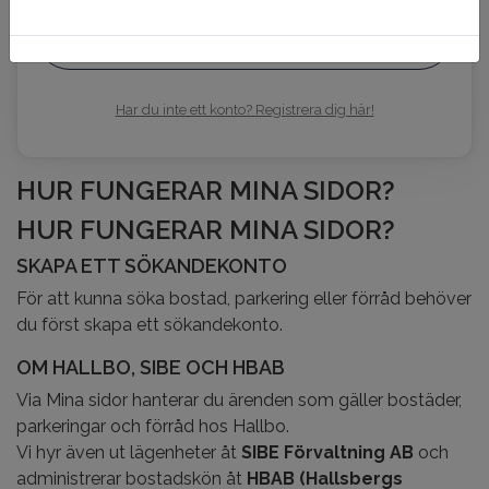
Mobilt BankId på annan enhet
Har du inte ett konto? Registrera dig här!
HUR FUNGERAR MINA SIDOR?
HUR FUNGERAR MINA SIDOR?
SKAPA ETT SÖKANDEKONTO
För att kunna söka bostad, parkering eller förråd behöver
du först skapa ett sökandekonto.
OM HALLBO, SIBE OCH HBAB
Via Mina sidor hanterar du ärenden som gäller bostäder,
parkeringar och förråd hos Hallbo.
Vi hyr även ut lägenheter åt
SIBE Förvaltning AB
och
administrerar bostadskön åt
HBAB (Hallsbergs